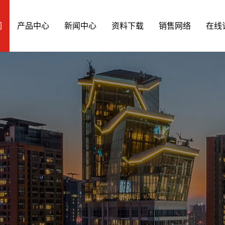
们
产品中心
新闻中心
资料下载
销售网络
在线