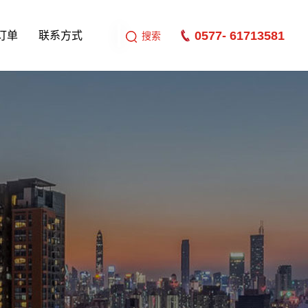
订单
联系方式
0577- 61713581
搜索