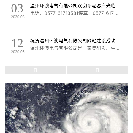
03
温州环澳电气有限公司欢迎新老客户光临
电话：0577-61713581传真：0577-61713581手机：1535591868...
2020-08
12
祝贺温州环澳电气有限公司网站建设成功
温州环澳电气有限公司是一家集研发、生产、销售为一体的专业生产电线的企业。公司座落在我国低压...
2020-05

