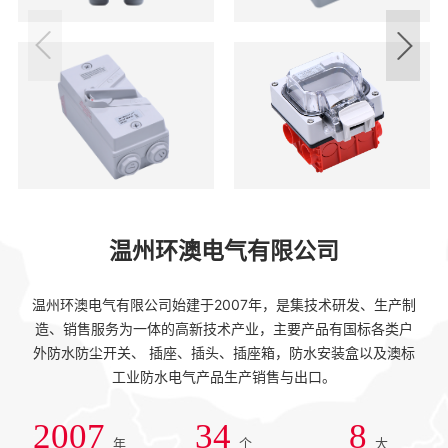
温州环澳电气有限公司
温州环澳电气有限公司始建于2007年，是集技术研发、生产制
造、销售服务为一体的高新技术产业，主要产品有国标各类户
外防水防尘开关、 插座、插头、插座箱，防水安装盒以及澳标
工业防水电气产品生产销售与出口。
2007
34
8
年
个
大