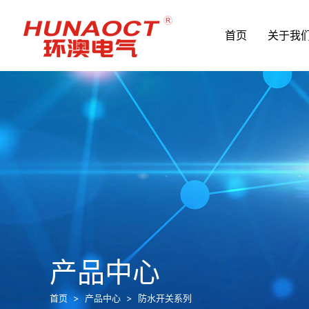
首页
关于我
产品中心
首页
>
产品中心
>
防水开关系列