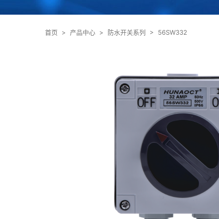
首页
>
产品中心
>
防水开关系列
>
56SW332