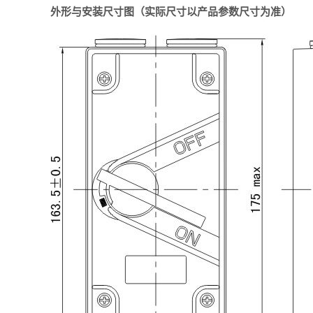
外形与安装尺寸图（实际尺寸以产品参数尺寸为准）