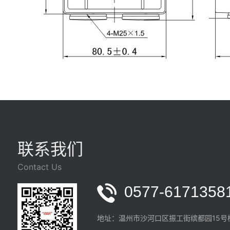
联系我们
Contact Us
0577-6171358
地址：温州市沙河口区振工街缤都园15号楼