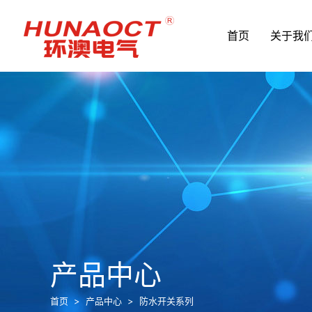
首页
关于我
产品中心
首页
>
产品中心
>
防水开关系列