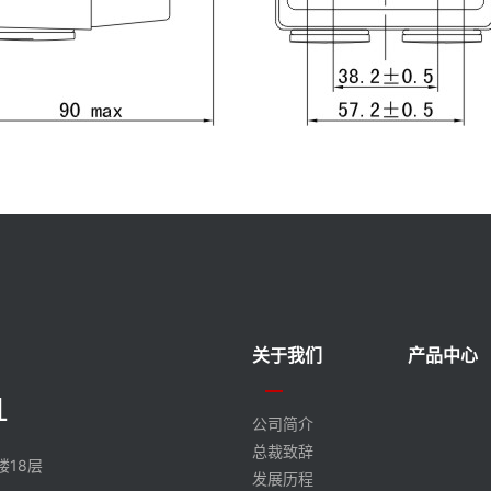
关于我们
产品中心
1
公司简介
总裁致辞
18层
发展历程