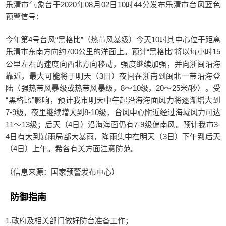
乐清市气象台于2020年08月02日10时44分发布乐清市台风蓝色
预警信号：
今年第4号台风“黑格比”（热带风暴级）今天10时其中心位于距离
乐清市东南方向约700公里的洋面上。预计“黑格比”将以每小时15
公里左右的速度向西北方向移动，强度继续加强，并向浙闽沿海
靠近，最大可能将于明天（3日）夜间在浙南到闽北一带沿海登
陆（强热带风暴级或热带风暴级，8～10级，20～25米/秒）。受
“黑格比”影响，预计我市明天中午起沿海海面风力将逐渐增大到
7-9级，夜里继续增大到8-10级，台风中心附近经过海域风力可达
11～13级；后天（4日）沿海海面仍有7-9级偏南风。预计我市3-
4日有大到暴雨局部大暴雨，降雨集中在明天（3日）下午到后天
（4日）上午。希各有关方面注意防范。
（信息来源：国家预警发布中心）
防御指南
1.政府及相关部门做好防台准备工作；